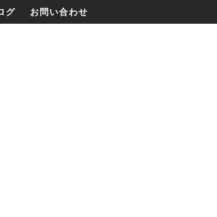
ログ
お問い合わせ
四季のさんぽ帖YouTubeを制作、アクショ
ンカムとジンバルによる記録映像
2026年3月1日
2026年[麓花table+P.O.P House]共同制
作、「日々のごちそう帖」の撮影が始まり
ました。
2026年3月1日
Blackmagic RAW という選択｜BMCC6K
がやって来ました。
2026年2月23日
BMPCC4Kの映像制作を始めました。
2026年2月22日
2026年が幕を開けました。本年も変わら