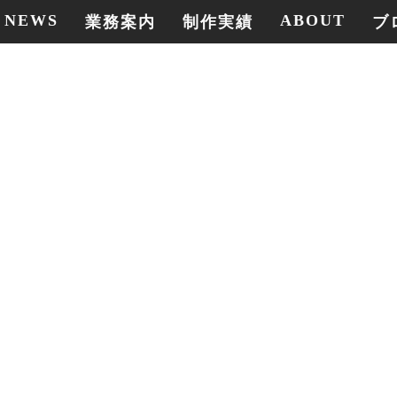
NEWS
ABOUT
業務案内
制作実績
ブ
ブログ
-
Tubeを制作、アクションカ
ルによる記録映像