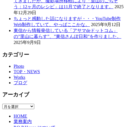
てきましたが、撮影場所移転により「里山のごちそ
う：12ヶ月のレシピ」は11月で終了となります。
2025
年12月29日
ちょっと感動した話になりますが・・・YouTube制作
Web制作していて、やっぱここかな。
2025年9月12日
東信から情報発信している「アサマdeドットコム」
の”里山に暮らす”、”東信さんぽ日和”を作りました。
2025年9月9日
カテゴリー
Photo
TOP・NEWS
Works
ブログ
アーカイブ
ア
ー
HOME
カ
業務案内
イ