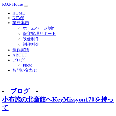
P.O.P House
HOME
NEWS
業務案内
ホームページ制作
保守管理サポート
映像制作
制作料金
制作実績
ABOUT
ブログ
Photo
お問い合わせ
-
ブログ
-
小布施の北斎館へKeyMissyon170を持っ
て