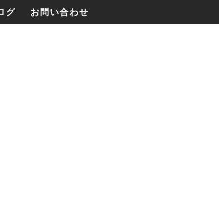
ログ
お問い合わせ
四季のさんぽ帖YouTubeを制作、アクシ
ョンカムとジンバルによる記録映像
2026年3月1日
2026年[麓花table+P.O.P House]共同制
作、「日々のごちそう帖」の撮影が始ま
りました。
2026年3月1日
Blackmagic RAW という選択｜
BMCC6Kがやって来ました。
2026年2月23日