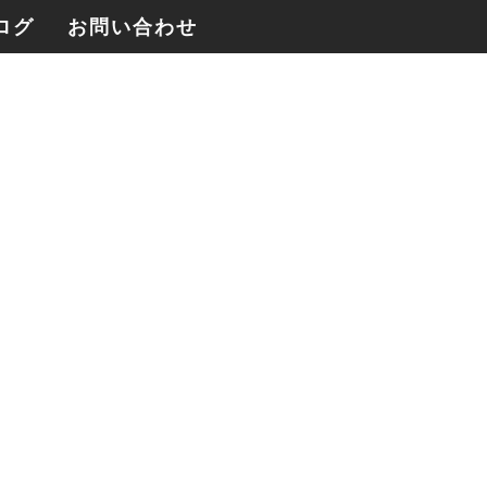
ログ
お問い合わせ
四季のさんぽ帖YouTubeを制作、アクシ
ョンカムとジンバルによる記録映像
2026年3月1日
2026年[麓花table+P.O.P House]共同制
作、「日々のごちそう帖」の撮影が始ま
りました。
2026年3月1日
Blackmagic RAW という選択｜
BMCC6Kがやって来ました。
2026年2月23日