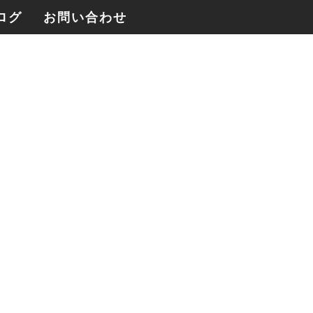
ログ
お問い合わせ
四季のさんぽ帖YouTubeを制作、アクシ
ョンカムとジンバルによる記録映像
2026年3月1日
2026年[麓花table+P.O.P House]共同制
作、「日々のごちそう帖」の撮影が始ま
りました。
2026年3月1日
Blackmagic RAW という選択｜
BMCC6Kがやって来ました。
2026年2月23日