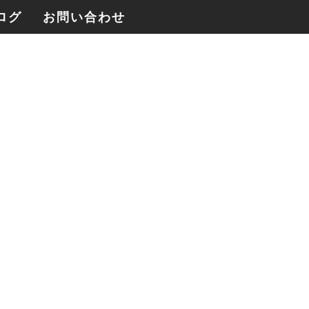
ログ
お問い合わせ
四季のさんぽ帖YouTubeを制作、アクシ
ョンカムとジンバルによる記録映像
2026年3月1日
2026年[麓花table+P.O.P House]共同制
作、「日々のごちそう帖」の撮影が始ま
りました。
2026年3月1日
Blackmagic RAW という選択｜
BMCC6Kがやって来ました。
2026年2月23日